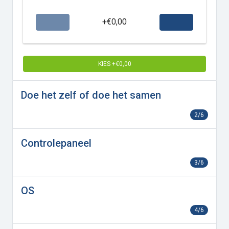
+€0,00
KIES +€0,00
Doe het zelf of doe het samen
2/6
Controlepaneel
3/6
OS
4/6